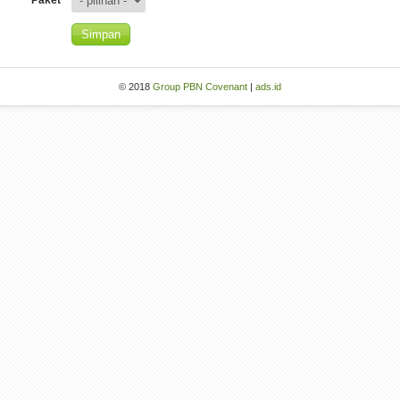
Paket
© 2018
Group PBN Covenant
|
ads.id